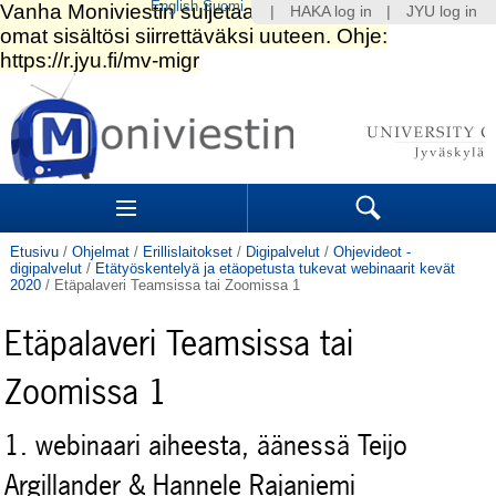
English
Suomi
|
HAKA log in
|
JYU log in
Siirry
sisältöön.
|
Siirry
navigointiin
Navigation
Sections
Search
Etusivu
/
Ohjelmat
/
Erillislaitokset
/
Digipalvelut
/
Ohjevideot -
digipalvelut
/
Etätyöskentelyä ja etäopetusta tukevat webinaarit kevät
2020
/
Etäpalaveri Teamsissa tai Zoomissa 1
Etäpalaveri Teamsissa tai
Zoomissa 1
1. webinaari aiheesta, äänessä Teijo
Argillander & Hannele Rajaniemi