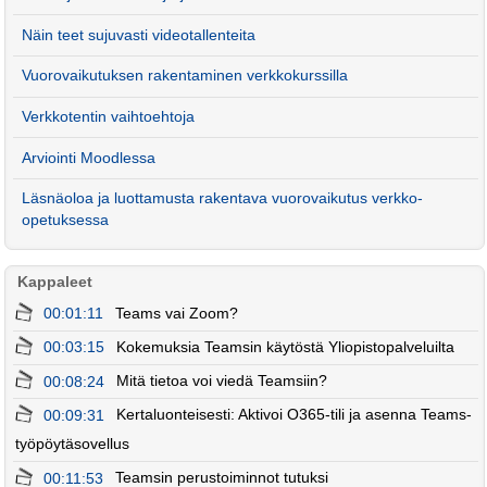
Näin teet sujuvasti videotallenteita
Vuorovaikutuksen rakentaminen verkkokurssilla
Verkkotentin vaihtoehtoja
Arviointi Moodlessa
Läsnäoloa ja luottamusta rakentava vuorovaikutus verkko-
opetuksessa
Kappaleet
00:01:11
Teams vai Zoom?
00:03:15
Kokemuksia Teamsin käytöstä Yliopistopalveluilta
00:08:24
Mitä tietoa voi viedä Teamsiin?
00:09:31
Kertaluonteisesti: Aktivoi O365-tili ja asenna Teams-
työpöytäsovellus
00:11:53
Teamsin perustoiminnot tutuksi