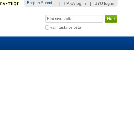
English
Suomi
|
HAKA log in
|
JYU log in
Hae
Laajennettu
vain tästä osiosta
haku...