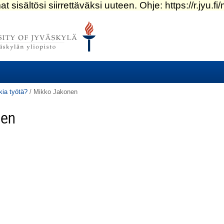
kia työtä?
/
Mikko Jakonen
nen