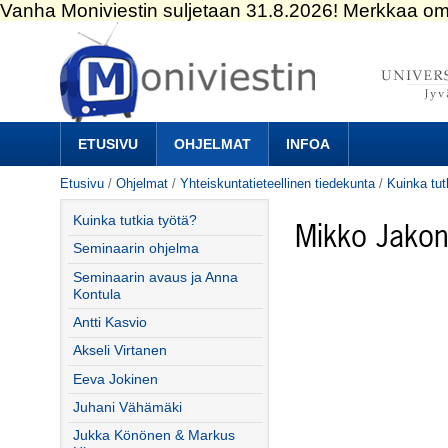
Siirry
sisältöön.
|
Siirry
navigointiin
Navigation
ETUSIVU
OHJELMAT
INFOA
Etusivu
/
Ohjelmat
/
Yhteiskuntatieteellinen tiedekunta
/
Kuinka tut
Kuinka tutkia työtä?
Mikko Jako
Seminaarin ohjelma
Seminaarin avaus ja Anna
Kontula
Antti Kasvio
Akseli Virtanen
Eeva Jokinen
Juhani Vähämäki
Jukka Könönen & Markus