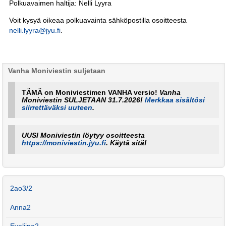
Polkuavaimen haltija: Nelli Lyyra
Voit kysyä oikeaa polkuavainta sähköpostilla osoitteesta
nelli.lyyra@jyu.fi
.
Vanha Moniviestin suljetaan
TÄMÄ on Moniviestimen VANHA versio!
Vanha
Moniviestin SULJETAAN 31.7.2026!
Merkkaa sisältösi
siirrettäväksi uuteen
.
UUSI Moniviestin löytyy osoitteesta
https://moniviestin.jyu.fi
. Käytä sitä!
2ao3/2
Anna2