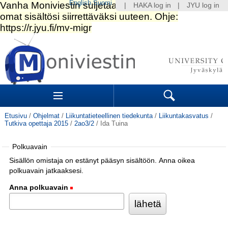
English
Suomi
|
HAKA log in
|
JYU log in
Siirry
sisältöön.
|
Siirry
navigointiin
Navigation
Sections
Search
Etusivu
/
Ohjelmat
/
Liikuntatieteellinen tiedekunta
/
Liikuntakasvatus
/
Tutkiva opettaja 2015
/
2ao3/2
/
Ida Tuina
Polkuavain
Sisällön omistaja on estänyt pääsyn sisältöön. Anna oikea
polkuavain jatkaaksesi.
Anna polkuavain
(Pakollinen)