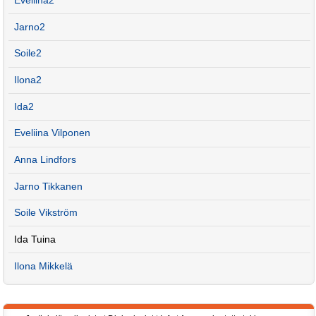
Eveliina2
Jarno2
Soile2
Ilona2
Ida2
Eveliina Vilponen
Anna Lindfors
Jarno Tikkanen
Soile Vikström
Ida Tuina
Ilona Mikkelä