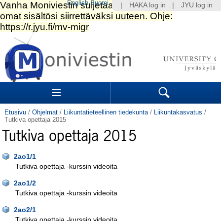
English
Suomi
|
HAKA log in
|
JYU log in
Siirry
sisältöön.
|
Siirry
navigointiin
Navigation
Sections
Search
Etusivu
/
Ohjelmat
/
Liikuntatieteellinen tiedekunta
/
Liikuntakasvatus
/
Tutkiva opettaja 2015
Tutkiva opettaja 2015
2ao1/1
Tutkiva opettaja -kurssin videoita
2ao1/2
Tutkiva opettaja -kurssin videoita
2ao2/1
Tutkiva opettaja -kurssin videoita