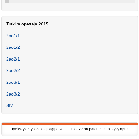
Tutkiva opettaja 2015
2ao1/1
2ao1/2
2ao2/1
2ao2/2
2ao3/1
2ao3/2
SIV
Jyväskylän yliopisto
|
Digipalvelut
|
Info
|
Anna palautetta tai kysy apua