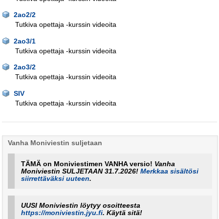
2ao2/2
Tutkiva opettaja -kurssin videoita
2ao3/1
Tutkiva opettaja -kurssin videoita
2ao3/2
Tutkiva opettaja -kurssin videoita
SIV
Tutkiva opettaja -kurssin videoita
Vanha Moniviestin suljetaan
TÄMÄ on Moniviestimen VANHA versio!
Vanha
Moniviestin SULJETAAN 31.7.2026!
Merkkaa sisältösi
siirrettäväksi uuteen
.
UUSI Moniviestin löytyy osoitteesta
https://moniviestin.jyu.fi
. Käytä sitä!