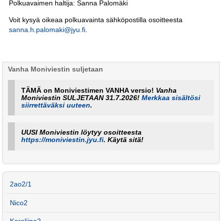
Polkuavaimen haltija: Sanna Palomäki
Voit kysyä oikeaa polkuavainta sähköpostilla osoitteesta
sanna.h.palomaki@jyu.fi
.
Vanha Moniviestin suljetaan
TÄMÄ on Moniviestimen VANHA versio!
Vanha
Moniviestin SULJETAAN 31.7.2026!
Merkkaa sisältösi
siirrettäväksi uuteen
.
UUSI Moniviestin löytyy osoitteesta
https://moniviestin.jyu.fi
. Käytä sitä!
2ao2/1
Nico2