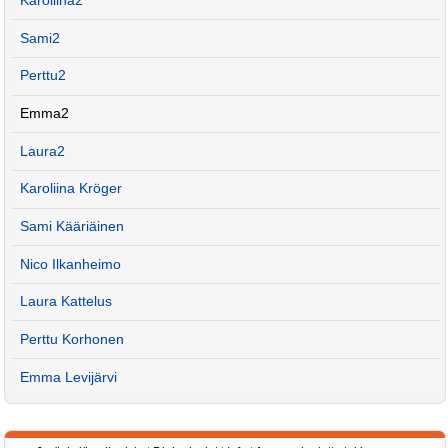
Karoliina2
Sami2
Perttu2
Emma2
Laura2
Karoliina Kröger
Sami Kääriäinen
Nico Ilkanheimo
Laura Kattelus
Perttu Korhonen
Emma Levijärvi