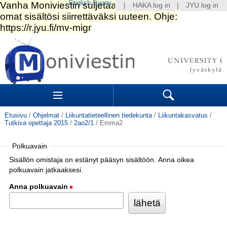
English
Suomi
|
HAKA log in
|
JYU log in
Siirry
sisältöön.
|
Siirry
navigointiin
Navigation
Sections
Search
Etusivu
/
Ohjelmat
/
Liikuntatieteellinen tiedekunta
/
Liikuntakasvatus
/
Tutkiva opettaja 2015
/
2ao2/1
/
Emma2
Polkuavain
Sisällön omistaja on estänyt pääsyn sisältöön. Anna oikea
polkuavain jatkaaksesi.
Anna polkuavain
(Pakollinen)