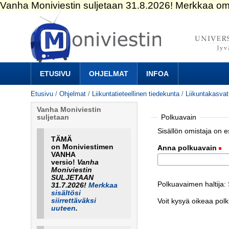
Siirry
sisältöön.
|
Siirry
navigointiin
Navigation
ETUSIVU
OHJELMAT
INFOA
Etusivu
/
Ohjelmat
/
Liikuntatieteellinen tiedekunta
/
Liikuntakasva
Vanha Moniviestin
Polkuavain
suljetaan
Sisällön omistaja on 
TÄMÄ
on Moniviestimen
Anna polkuavain
(
VANHA
versio!
Vanha
Moniviestin
SULJETAAN
Polkuavaimen haltija
31.7.2026!
Merkkaa
sisältösi
siirrettäväksi
Voit kysyä oikeaa pol
uuteen
.