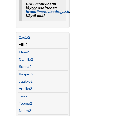
UUSI Moniviestin
löytyy osoitteesta
https://moniviestin.jyu.fi
.
Käytä sitä!
2ao1/2
Ville2
Elina2
Camilla2
Sanna2
Kasperi2
Jaakko2
Annika2
Taia2
Teemu2
Noora2