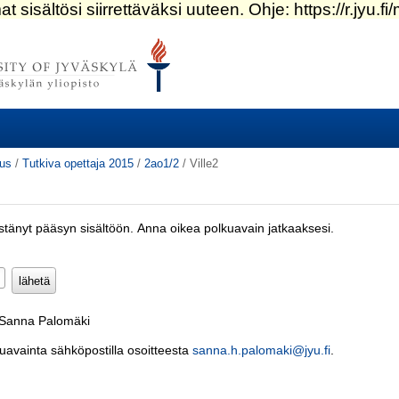
tus
/
Tutkiva opettaja 2015
/
2ao1/2
/
Ville2
estänyt pääsyn sisältöön. Anna oikea polkuavain jatkaaksesi.
Pakollinen)
: Sanna Palomäki
kuavainta sähköpostilla osoitteesta
sanna.h.palomaki@jyu.fi
.