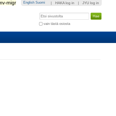
English
Suomi
|
HAKA log in
|
JYU log in
Hae
Laajennettu
vain tästä osiosta
haku...