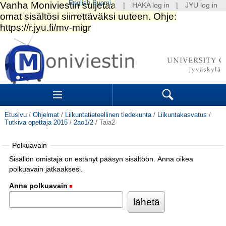
English
Suomi
|
HAKA log in
|
JYU log in
Siirry
sisältöön.
|
Siirry
navigointiin
Navigation
Sections
Search
Etusivu
/
Ohjelmat
/
Liikuntatieteellinen tiedekunta
/
Liikuntakasvatus
/
Tutkiva opettaja 2015
/
2ao1/2
/
Taia2
Polkuavain
Sisällön omistaja on estänyt pääsyn sisältöön. Anna oikea
polkuavain jatkaaksesi.
Anna polkuavain
(Pakollinen)