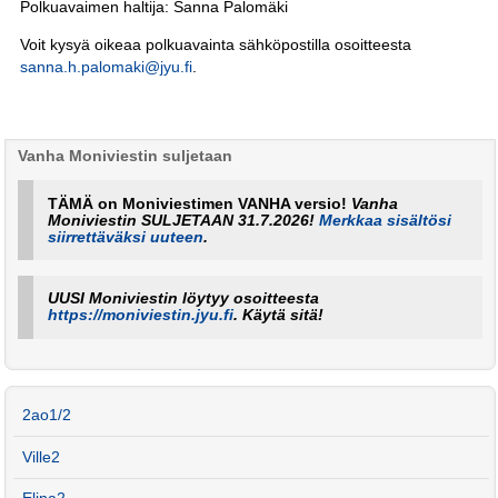
Polkuavaimen haltija: Sanna Palomäki
Voit kysyä oikeaa polkuavainta sähköpostilla osoitteesta
sanna.h.palomaki@jyu.fi
.
Vanha Moniviestin suljetaan
TÄMÄ on Moniviestimen VANHA versio!
Vanha
Moniviestin SULJETAAN 31.7.2026!
Merkkaa sisältösi
siirrettäväksi uuteen
.
UUSI Moniviestin löytyy osoitteesta
https://moniviestin.jyu.fi
. Käytä sitä!
2ao1/2
Ville2