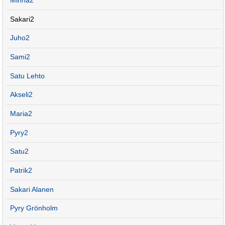
Minna2
Sakari2
Juho2
Sami2
Satu Lehto
Akseli2
Maria2
Pyry2
Satu2
Patrik2
Sakari Alanen
Pyry Grönholm