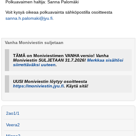
Polkuavaimen haltija: Sanna Palomäki
Voit kysyä oikeaa polkuavainta sähköpostilla osoitteesta
sanna.h.palomaki@jyu.fi
.
Vanha Moniviestin suljetaan
TÄMÄ on Moniviestimen VANHA versio!
Vanha
Moniviestin SULJETAAN 31.7.2026!
Merkkaa sisältösi
siirrettäväksi uuteen
.
UUSI Moniviestin löytyy osoitteesta
https://moniviestin.jyu.fi
. Käytä sitä!
2ao1/1
Veera2