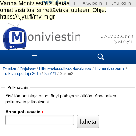
English
Suomi
|
HAKA log in
|
JYU log in
Siirry
sisältöön.
|
Siirry
navigointiin
Navigation
Sections
Search
Etusivu
/
Ohjelmat
/
Liikuntatieteellinen tiedekunta
/
Liikuntakasvatus
/
Tutkiva opettaja 2015
/
2ao1/1
/
Sakari2
Polkuavain
Sisällön omistaja on estänyt pääsyn sisältöön. Anna oikea
polkuavain jatkaaksesi.
Anna polkuavain
(Pakollinen)