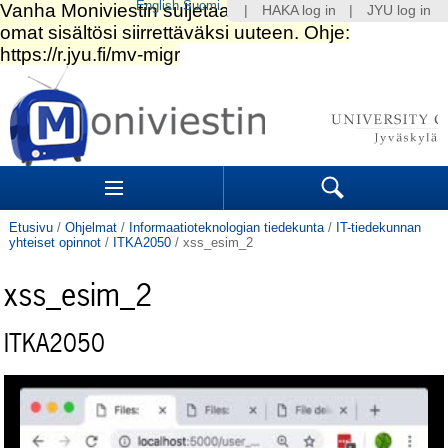
English
Suomi
|
HAKA log in
|
JYU log in
Siirry
sisältöön.
|
Siirry
navigointiin
Navigation
Sections
Search
Etusivu
/
Ohjelmat
/
Informaatioteknologian tiedekunta
/
IT-tiedekunnan
yhteiset opinnot
/
ITKA2050
/
xss_esim_2
xss_esim_2
ITKA2050