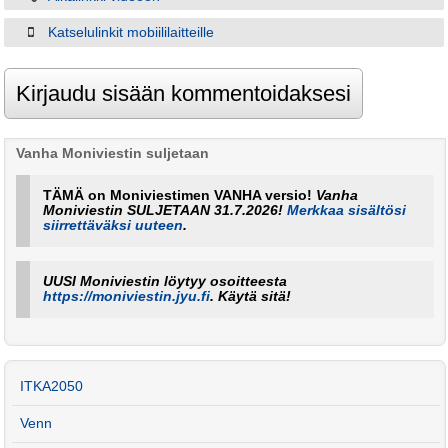
Katselulinkit mobiililaitteille
Vanha Moniviestin suljetaan
TÄMÄ on Moniviestimen VANHA versio!
Vanha
Moniviestin SULJETAAN 31.7.2026!
Merkkaa sisältösi
siirrettäväksi uuteen
.
UUSI Moniviestin löytyy osoitteesta
https://moniviestin.jyu.fi
. Käytä sitä!
ITKA2050
Venn