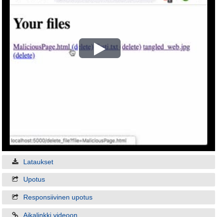
Play
Video
Lataukset
Upotus
Responsiivinen upotus
Aikalinkki videoon