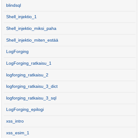
blindsql
Shell_injektio_1
Shell_injektio_miksi_paha
Shell_injektio_miten_estää
LogForging
LogForging_ratkaisu_1
logforging_ratkaisu_2
logforging_ratkaisu_3_dict
logforging_ratkaisu_3_sql
LogForging_epilogi
xss_intro
xss_esim_1