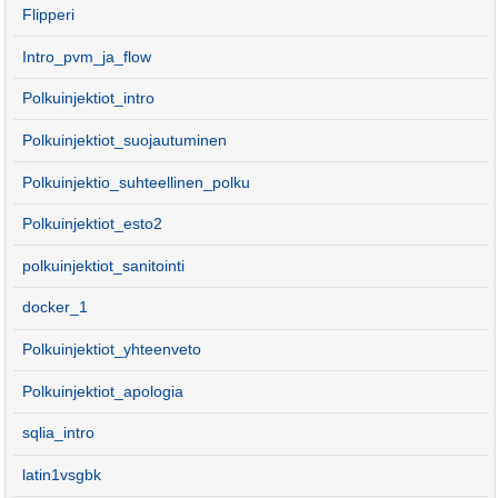
Flipperi
Intro_pvm_ja_flow
Polkuinjektiot_intro
Polkuinjektiot_suojautuminen
Polkuinjektio_suhteellinen_polku
Polkuinjektiot_esto2
polkuinjektiot_sanitointi
docker_1
Polkuinjektiot_yhteenveto
Polkuinjektiot_apologia
sqlia_intro
latin1vsgbk