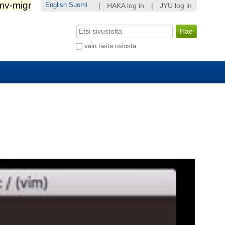
English
Suomi
|
HAKA log in
|
JYU log in
Hae
Laajennettu
vain tästä osiosta
haku...