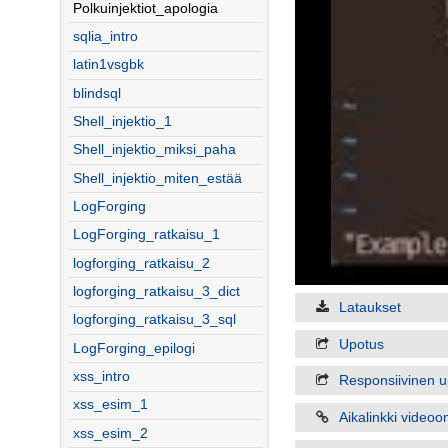
Polkuinjektiot_apologia
sqlia_intro
latin1vsgbk
blindsql
Shell_injektio_1
Shell_injektio_miksi_paha
Shell_injektio_miten_estää
LogForging
LogForging_ratkaisu_1
logforging_ratkaisu_2
logforging_ratkaisu_3_dict
Lataukset
logforging_ratkaisu_3_sql
Upotus
LogForging_epilogi
xss_intro
Responsiivinen u
xss_esim_1
Aikalinkki videoo
xss_esim_2