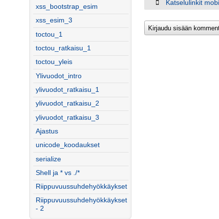
Katselulinkit mobiil
xss_bootstrap_esim
xss_esim_3
toctou_1
toctou_ratkaisu_1
toctou_yleis
Ylivuodot_intro
ylivuodot_ratkaisu_1
ylivuodot_ratkaisu_2
ylivuodot_ratkaisu_3
Ajastus
unicode_koodaukset
serialize
Shell ja * vs ./*
Riippuvuussuhdehyökkäykset
Riippuvuussuhdehyökkäykset
- 2