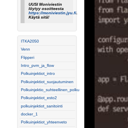
UUSI Moniviestin
löytyy osoitteesta
https://moniviestin.jyu.fi
.
Käytä sitä!
ITKA2050
Venn
Flipperi
Intro_pvm_ja_flow
Polkuinjektiot_intro
Polkuinjektiot_suojautuminen
Polkuinjektio_suhteellinen_polku
Polkuinjektiot_esto2
polkuinjektiot_sanitointi
docker_1
Polkuinjektiot_yhteenveto