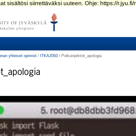
nnan yhteiset opinnot
/
ITKA2050
/
Polkuinjektiot_apologia
ot_apologia