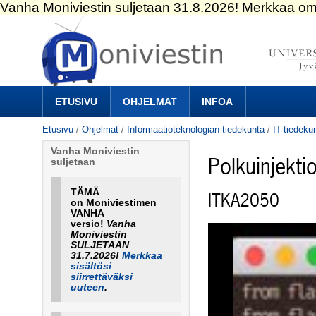
Siirry
sisältöön.
|
Siirry
navigointiin
Navigation
ETUSIVU
OHJELMAT
INFOA
Etusivu
/
Ohjelmat
/
Informaatioteknologian tiedekunta
/
IT-tiedeku
Vanha Moniviestin
Polkuinjekti
suljetaan
TÄMÄ
ITKA2050
on Moniviestimen
VANHA
versio!
Vanha
Moniviestin
SULJETAAN
31.7.2026!
Merkkaa
sisältösi
siirrettäväksi
uuteen
.