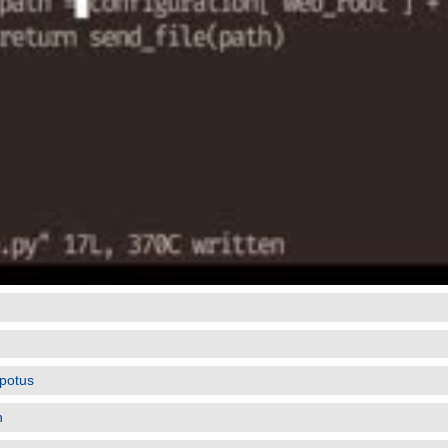
potus
n