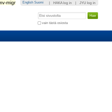
English
Suomi
|
HAKA log in
|
JYU log in
Hae
Laajennettu
vain tästä osiosta
haku...