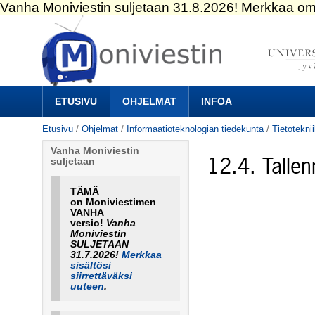
Siirry
sisältöön.
|
Siirry
navigointiin
Navigation
ETUSIVU
OHJELMAT
INFOA
Etusivu
/
Ohjelmat
/
Informaatioteknologian tiedekunta
/
Tietotekni
Vanha Moniviestin
12.4. Tallen
suljetaan
TÄMÄ
on Moniviestimen
VANHA
versio!
Vanha
Moniviestin
SULJETAAN
31.7.2026!
Merkkaa
sisältösi
siirrettäväksi
uuteen
.