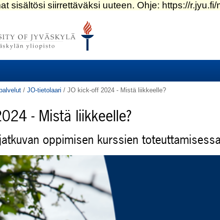
palvelut
/
JO-tietolaari
/
JO kick-off 2024 - Mistä liikkeelle?
024 - Mistä liikkeelle?
e jatkuvan oppimisen kurssien toteuttamisess