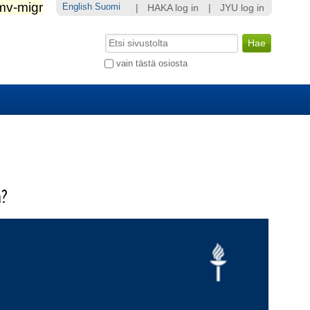
English
Suomi
|
HAKA log in
|
JYU log in
Hae
Laajennettu
vain tästä osiosta
haku...
a?