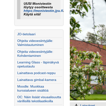
UUSI Moniviestin
löytyy osoitteesta
https://moniviestin.jyu.fi
.
Käytä sitä!
JO-tietolaari
Ohjeita videoesiintyjälle:
Valmistautuminen
Ohjeita videoesiintyjälle:
Kohdentaminen
Learning Glass - läpinäkyvä
opetustaulu
Lainattava podcast-reppu
Lainattava gimbal-kamera
Moodle: Muokkaa
kurssialueen sisältöä
OC: Näin lisäät visuaalisuutta
värillisillä tekstilaatikoilla
Lataukset