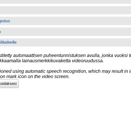
potus
n
ilaitteille
titetty automaattisen puheentunnistuksen avulla, jonka vuoksi te
likkaamalla lainausmerkkikuvaketta videoruudussa.
tioned using automatic speech recognition, which may result in i
tion mark icon on the video screen.