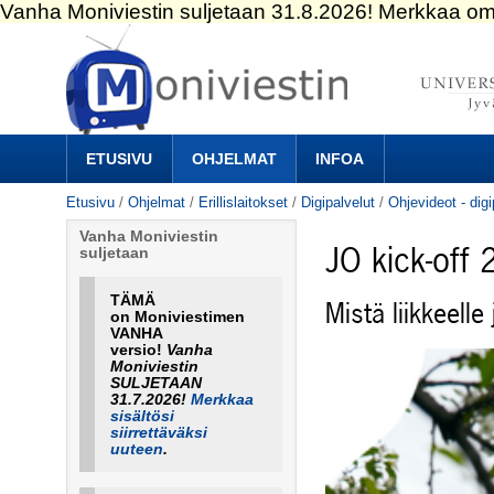
Siirry
sisältöön.
|
Siirry
navigointiin
Navigation
ETUSIVU
OHJELMAT
INFOA
Etusivu
/
Ohjelmat
/
Erillislaitokset
/
Digipalvelut
/
Ohjevideot - digi
Vanha Moniviestin
JO kick-off 2
suljetaan
TÄMÄ
Mistä liikkeell
on Moniviestimen
VANHA
versio!
Vanha
Moniviestin
SULJETAAN
31.7.2026!
Merkkaa
sisältösi
siirrettäväksi
uuteen
.