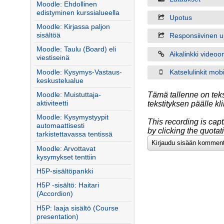
Moodle: Ehdollinen
edistyminen kurssialueella
Upotus
Moodle: Kirjassa paljon
sisältöä
Responsiivinen u
Moodle: Taulu (Board) eli
Aikalinkki videoo
viestiseinä
Moodle: Kysymys-Vastaus-
Katselulinkit mobiil
keskustelualue
Tämä tallenne on teks
Moodle: Muistuttaja-
tekstityksen päälle k
aktiviteetti
Moodle: Kysymystyypit
This recording is cap
automaattisesti
by clicking the quota
tarkistettavassa tentissä
Moodle: Arvottavat
kysymykset tenttiin
H5P-sisältöpankki
H5P -sisältö: Haitari
(Accordion)
H5P: laaja sisältö (Course
presentation)