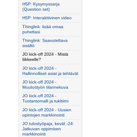
H5P: Kysymyssarja
(Question set)
H5P: Interaktiivinen video
Thinglink: lisää omaa
puhettasi
Thinglink: Saavutettava
sisältö
JO kick-off 2024 - Mistä
liikkeelle?
JO kick-off 2024 -
Hallinnolliset asiat ja tehtävät
JO kick-off 2024 -
Muutostyön tilannekuva
JO kick-off 2024 -
Tuotantomalli ja tukitiimi
JO kick-off 2024 - Uusien
opintojen markkinointi
JO tulostyöpaja, kevät -24:
Jatkuvan oppimisen
markkinointi