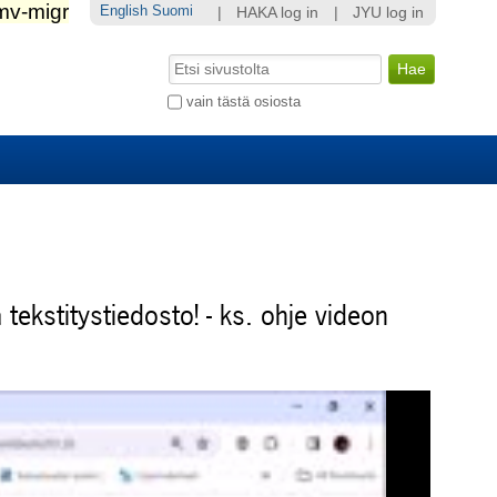
English
Suomi
|
HAKA log in
|
JYU log in
Hae
Laajennettu
vain tästä osiosta
haku...
 tekstitystiedosto! - ks. ohje videon