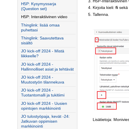
H5P-Interaktiivinen v
H5P: Kysymyssarja
Kirjoita kieli:
fi
sekä 
(Question set)
Tallenna.
H5P: Interaktiivinen video
Thinglink: lisää omaa
puhettasi
Thinglink: Saavutettava
sisältö
JO kick-off 2024 - Mistä
liikkeelle?
JO kick-off 2024 -
Hallinnolliset asiat ja tehtävät
JO kick-off 2024 -
Muutostyön tilannekuva
JO kick-off 2024 -
Tuotantomalli ja tukitiimi
JO kick-off 2024 - Uusien
opintojen markkinointi
JO tulostyöpaja, kevät -24:
Lisätietoja: Monivi
Jatkuvan oppimisen
markkinointi