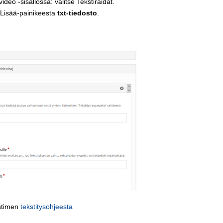
ideo -sisällössä: valitse Tekstiraidat.
Lisää-painikeesta
txt-tiedosto
.
estimen
tekstitysohjeesta