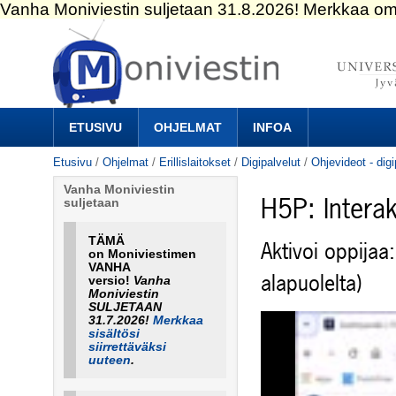
Siirry
sisältöön.
|
Siirry
navigointiin
Navigation
ETUSIVU
OHJELMAT
INFOA
Etusivu
/
Ohjelmat
/
Erillislaitokset
/
Digipalvelut
/
Ohjevideot - digi
Vanha Moniviestin
H5P: Interak
suljetaan
TÄMÄ
Aktivoi oppijaa
on Moniviestimen
VANHA
alapuolelta)
versio!
Vanha
Moniviestin
SULJETAAN
31.7.2026!
Merkkaa
sisältösi
siirrettäväksi
uuteen
.