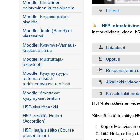
Moodle: Ehdollinen
edistyminen kurssialueella
Liitteet
Moodle: Kirjassa paljon
sisältöä
H5P interaktiivine
Moodle: Taulu (Board) eli
interaktiivinen_video_h
viestiseinä
Moodle: Kysymys-Vastaus-
Lataukset
keskustelualue
Upotus
Moodle: Muistuttaja-
aktiviteetti
Responsiivinen u
Moodle: Kysymystyypit
automaattisesti
Aikalinkki videoo
tarkistettavassa tentissä
Moodle: Arvottavat
Katselulinkit mobiil
kysymykset tenttiin
H5P-Interaktiivinen vide
H5P-sisältöpankki
H5P -sisältö: Haitari
Siksipä lisää tekstitys H
(Accordion)
Kopioi Moniviestimes
H5P: laaja sisältö (Course
Liitä Notepadiin ja t
presentation)