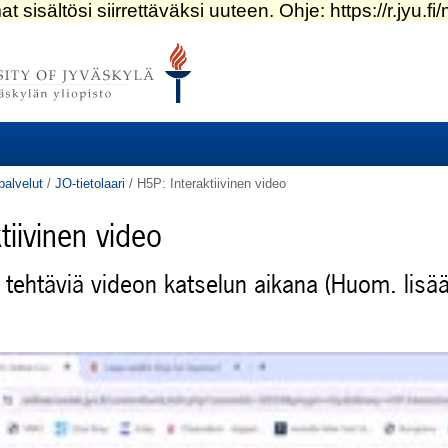
palvelut
/
JO-tietolaari
/
H5P: Interaktiivinen video
tiivinen video
: tehtäviä videon katselun aikana (Huom. lisää