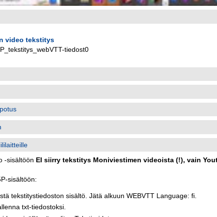
n video tekstitys
5P_tekstitys_webVTT-tiedost0
potus
n
ilaitteille
o -sisältöön
EI siirry tekstitys Moniviestimen videoista (!), vain Yo
5P-sisältöön:
tä tekstitystiedoston sisältö. Jätä alkuun
WEBVTT Language: fi.
allenna txt-tiedostoksi.