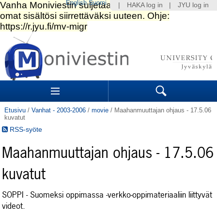
English
Suomi
|
HAKA log in
|
JYU log in
Siirry
sisältöön.
|
Siirry
navigointiin
Navigation
Sections
Search
Etusivu
/
Vanhat - 2003-2006
/
movie
/
Maahanmuuttajan ohjaus - 17.5.06
kuvatut
RSS-syöte
Maahanmuuttajan ohjaus - 17.5.06
kuvatut
SOPPI - Suomeksi oppimassa -verkko-oppimateriaaliin liittyvät
videot.