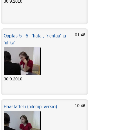
30.9.2010
Oppilas 5 - 6 - 'hätä', 'rientää' ja
01:48
'uhka'
30.9.2010
Haastattelu (pitempi versio)
10:46