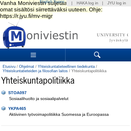
English
Suomi
|
HAKA log in
|
JYU log in
Siirry
sisältöön.
|
Siirry
navigointiin
Navigation
Sections
Search
Etusivu
/
Ohjelmat
/
Yhteiskuntatieteellinen tiedekunta
/
Yhteiskuntatieteiden ja filosofian laitos
/
Yhteiskuntapolitiikka
Yhteiskuntapolitiikka
STOA097
Sosiaalihuolto ja sosiaalipalvelut
YKPA465
Aktiivinen työvoimapolitiikka Suomessa ja Euroopassa