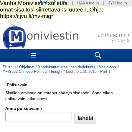
English
Suomi
|
HAKA log in
|
JYU log in
Siirry
sisältöön.
|
Siirry
navigointiin
Navigation
Sections
Search
Etusivu
/
Ohjelmat
/
Yhteiskuntatieteellinen tiedekunta
/
Valtio-oppi
/
YFIS532 Chinese Political Thought
/
Lecture 1.10.2015 - Part 1
Polkuavain
Sisällön omistaja on estänyt pääsyn sisältöön. Anna oikea
polkuavain jatkaaksesi.
Anna polkuavain
(Pakollinen)