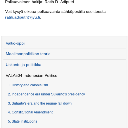
Polkuavaimen haltija: Ratih D. Adiputri
Voit kysyä oikeaa polkuavainta sähköpostilla osoitteesta
ratih.adiputri@jyu.fi
.
Valtio-oppi
Maailmanpolitiikan teoria
Uskonto ja politiikka
VALA504 Indonesian Politics
1. History and colonialism
2. Independence era under Sukarno’s presidency
3. Suharto’s era and the regime fall down
4. Constitutional Amendment
5. State Institutions