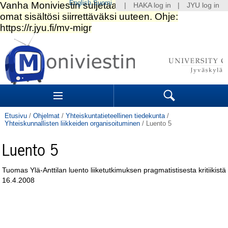
English
Suomi
|
HAKA log in
|
JYU log in
Siirry
sisältöön.
|
Siirry
navigointiin
Navigation
Sections
Search
Etusivu
/
Ohjelmat
/
Yhteiskuntatieteellinen tiedekunta
/
Yhteiskunnallisten liikkeiden organisoituminen
/
Luento 5
Luento 5
Tuomas Ylä-Anttilan luento liiketutkimuksen pragmatistisesta kritiikistä
16.4.2008