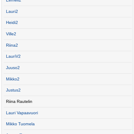
Eemeli2
Lauri2
Heidi2
Ville2
Riina2
LauriV2
Juuso2
Mikko2
Justus2
Riina Rautelin
Lauri Vapaavuori
Mikko Tuomela