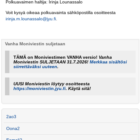
Polkuavaimen haltija: Irinja Lounassalo
Voit kysyä oikeaa polkuavainta sähköpostilla osoitteesta
irinja.m.lounassalo@jyu.fi
.
Vanha Moniviestin suljetaan
TÄMÄ on Moniviestimen VANHA versio!
Vanha
Moniviestin SULJETAAN 31.7.2026!
Merkkaa sisältösi
siirrettäväksi uuteen
.
UUSI Moniviestin löytyy osoitteesta
https://moniviestin.jyu.fi
. Käytä sitä!
2ao3
Oona2