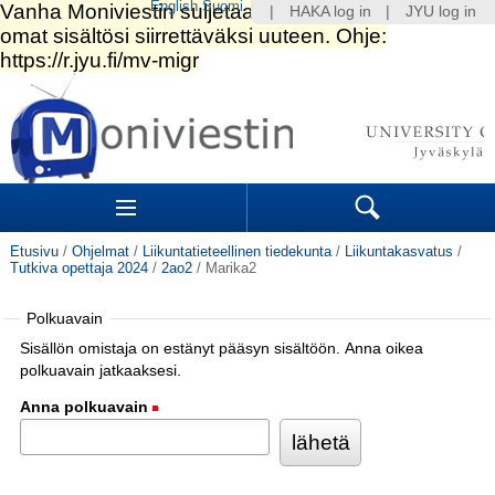
English
Suomi
|
HAKA log in
|
JYU log in
Siirry
sisältöön.
|
Siirry
navigointiin
Navigation
Sections
Search
Etusivu
/
Ohjelmat
/
Liikuntatieteellinen tiedekunta
/
Liikuntakasvatus
/
Tutkiva opettaja 2024
/
2ao2
/
Marika2
Polkuavain
Sisällön omistaja on estänyt pääsyn sisältöön. Anna oikea
polkuavain jatkaaksesi.
Anna polkuavain
(Pakollinen)