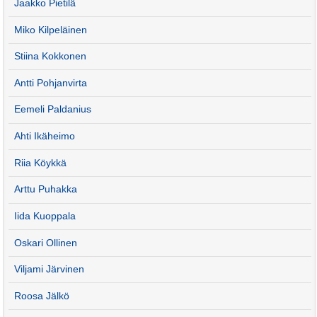
Jaakko Pietilä
Miko Kilpeläinen
Stiina Kokkonen
Antti Pohjanvirta
Eemeli Paldanius
Ahti Ikäheimo
Riia Köykkä
Arttu Puhakka
Iida Kuoppala
Oskari Ollinen
Viljami Järvinen
Roosa Jälkö