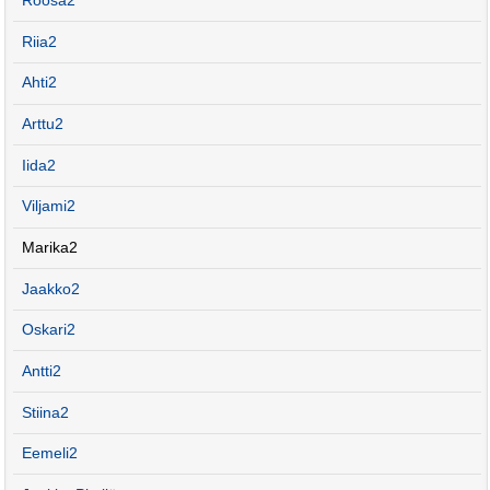
Roosa2
Riia2
Ahti2
Arttu2
Iida2
Viljami2
Marika2
Jaakko2
Oskari2
Antti2
Stiina2
Eemeli2