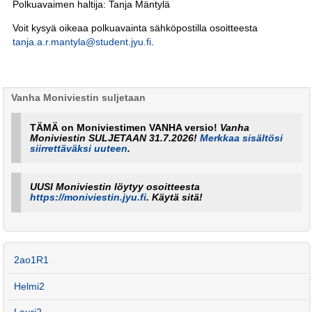
Polkuavaimen haltija: Tanja Mäntylä
Voit kysyä oikeaa polkuavainta sähköpostilla osoitteesta
tanja.a.r.mantyla@student.jyu.fi
.
Vanha Moniviestin suljetaan
TÄMÄ on Moniviestimen VANHA versio!
Vanha
Moniviestin SULJETAAN 31.7.2026!
Merkkaa sisältösi
siirrettäväksi uuteen
.
UUSI Moniviestin löytyy osoitteesta
https://moniviestin.jyu.fi
. Käytä sitä!
2ao1R1
Helmi2