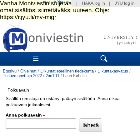
English
Suomi
|
HAKA log in
|
JYU log in
Siirry
sisältöön.
|
Siirry
navigointiin
Navigation
Sections
Search
Etusivu
/
Ohjelmat
/
Liikuntatieteellinen tiedekunta
/
Liikuntakasvatus
/
Tutkiva opettaja 2022
/
2ao1R1
/
Lauri Kahelin
Polkuavain
Sisällön omistaja on estänyt pääsyn sisältöön. Anna oikea
polkuavain jatkaaksesi.
Anna polkuavain
(Pakollinen)