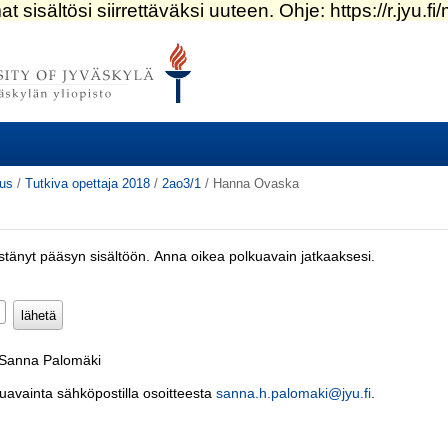
tus
/
Tutkiva opettaja 2018
/
2ao3/1
/
Hanna Ovaska
estänyt pääsyn sisältöön. Anna oikea polkuavain jatkaaksesi.
Pakollinen)
: Sanna Palomäki
kuavainta sähköpostilla osoitteesta
sanna.h.palomaki@jyu.fi
.