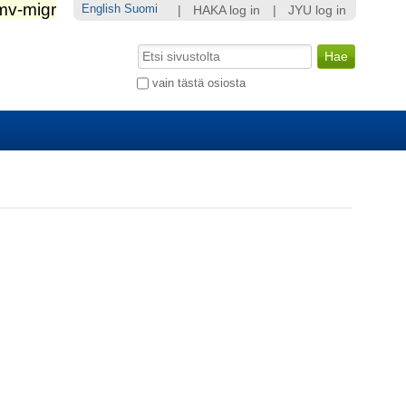
English
Suomi
|
HAKA log in
|
JYU log in
Hae
Laajennettu
vain tästä osiosta
haku...