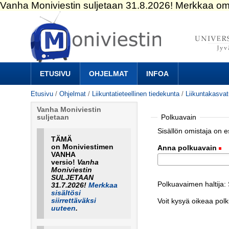
Siirry
sisältöön.
|
Siirry
navigointiin
Navigation
ETUSIVU
OHJELMAT
INFOA
Etusivu
/
Ohjelmat
/
Liikuntatieteellinen tiedekunta
/
Liikuntakasva
Vanha Moniviestin
Polkuavain
suljetaan
Sisällön omistaja on 
TÄMÄ
on Moniviestimen
Anna polkuavain
(
VANHA
versio!
Vanha
Moniviestin
SULJETAAN
Polkuavaimen haltija
31.7.2026!
Merkkaa
sisältösi
siirrettäväksi
Voit kysyä oikeaa pol
uuteen
.