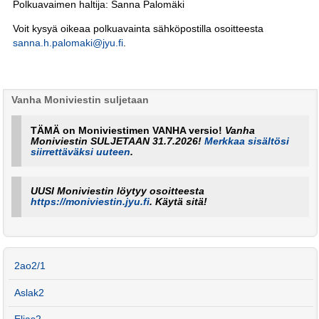
Polkuavaimen haltija: Sanna Palomäki
Voit kysyä oikeaa polkuavainta sähköpostilla osoitteesta
sanna.h.palomaki@jyu.fi
.
Vanha Moniviestin suljetaan
TÄMÄ on Moniviestimen VANHA versio!
Vanha
Moniviestin SULJETAAN 31.7.2026!
Merkkaa sisältösi
siirrettäväksi uuteen
.
UUSI Moniviestin löytyy osoitteesta
https://moniviestin.jyu.fi
. Käytä sitä!
2ao2/1
Aslak2