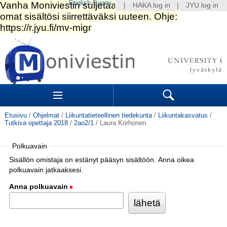
English
Suomi
|
HAKA log in
|
JYU log in
Siirry
sisältöön.
|
Siirry
navigointiin
Navigation
Sections
Search
Etusivu
/
Ohjelmat
/
Liikuntatieteellinen tiedekunta
/
Liikuntakasvatus
/
Tutkiva opettaja 2018
/
2ao2/1
/
Laura Korhonen
Polkuavain
Sisällön omistaja on estänyt pääsyn sisältöön. Anna oikea
polkuavain jatkaaksesi.
Anna polkuavain
(Pakollinen)