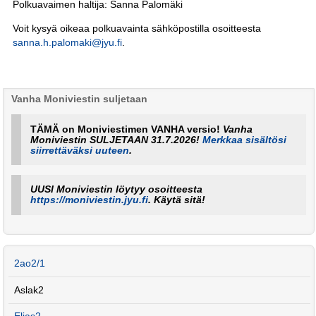
Polkuavaimen haltija: Sanna Palomäki
Voit kysyä oikeaa polkuavainta sähköpostilla osoitteesta
sanna.h.palomaki@jyu.fi
.
Vanha Moniviestin suljetaan
TÄMÄ on Moniviestimen VANHA versio!
Vanha
Moniviestin SULJETAAN 31.7.2026!
Merkkaa sisältösi
siirrettäväksi uuteen
.
UUSI Moniviestin löytyy osoitteesta
https://moniviestin.jyu.fi
. Käytä sitä!
2ao2/1
Aslak2