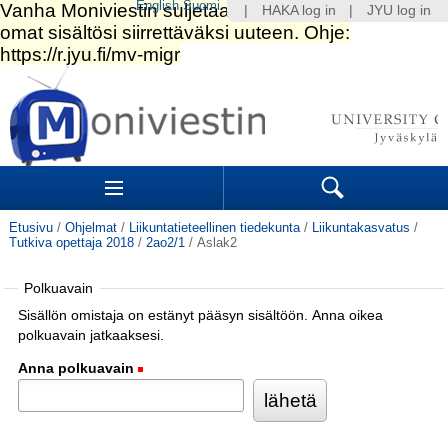
English
Suomi
|
HAKA log in
|
JYU log in
Siirry
sisältöön.
|
Siirry
navigointiin
Navigation
Sections
Search
Etusivu
/
Ohjelmat
/
Liikuntatieteellinen tiedekunta
/
Liikuntakasvatus
/
Tutkiva opettaja 2018
/
2ao2/1
/
Aslak2
Polkuavain
Sisällön omistaja on estänyt pääsyn sisältöön. Anna oikea
polkuavain jatkaaksesi.
Anna polkuavain
(Pakollinen)