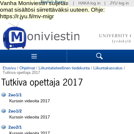
English
Suomi
|
HAKA log in
|
JYU log in
Siirry
sisältöön.
|
Siirry
navigointiin
Navigation
Sections
Search
Etusivu
/
Ohjelmat
/
Liikuntatieteellinen tiedekunta
/
Liikuntakasvatus
/
Tutkiva opettaja 2017
Tutkiva opettaja 2017
2ao1/1
Kurssin videoita 2017
2ao1/2
Kurssin videoita 2017
2ao2/1
Kurssin videoita 2017