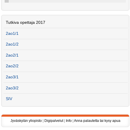
Tutkiva opettaja 2017
2ao1/1
2ao1/2
2ao2/1
2ao2/2
2ao3/1
2ao3/2
SIV
Jyväskylän yliopisto
|
Digipalvelut
|
Info
|
Anna palautetta tai kysy apua