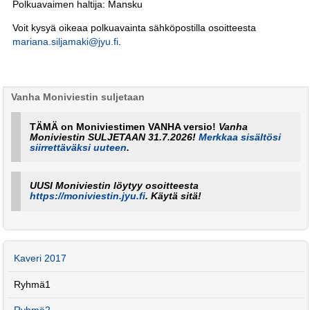
Polkuavaimen haltija: Mansku
Voit kysyä oikeaa polkuavainta sähköpostilla osoitteesta
mariana.siljamaki@jyu.fi
.
Vanha Moniviestin suljetaan
TÄMÄ on Moniviestimen VANHA versio!
Vanha
Moniviestin SULJETAAN 31.7.2026!
Merkkaa sisältösi
siirrettäväksi uuteen
.
UUSI Moniviestin löytyy osoitteesta
https://moniviestin.jyu.fi
. Käytä sitä!
Kaveri 2017
Ryhmä1