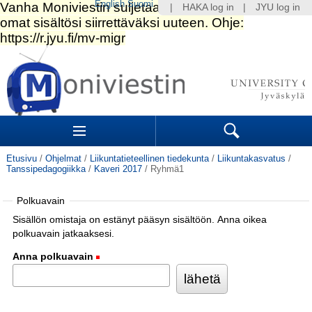
English
Suomi
|
HAKA log in
|
JYU log in
Siirry
sisältöön.
|
Siirry
navigointiin
Navigation
Sections
Search
Etusivu
/
Ohjelmat
/
Liikuntatieteellinen tiedekunta
/
Liikuntakasvatus
/
Tanssipedagogiikka
/
Kaveri 2017
/
Ryhmä1
Polkuavain
Sisällön omistaja on estänyt pääsyn sisältöön. Anna oikea
polkuavain jatkaaksesi.
Anna polkuavain
(Pakollinen)