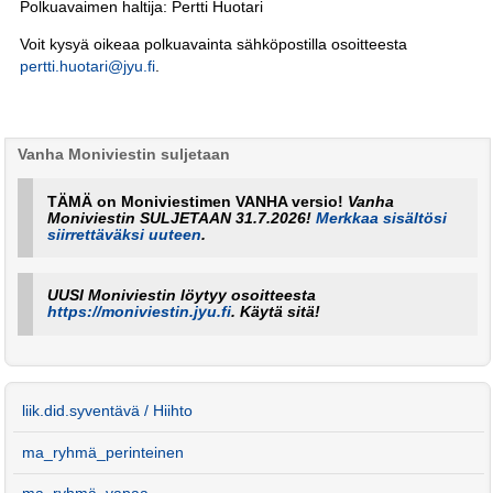
Polkuavaimen haltija: Pertti Huotari
Voit kysyä oikeaa polkuavainta sähköpostilla osoitteesta
pertti.huotari@jyu.fi
.
Vanha Moniviestin suljetaan
TÄMÄ on Moniviestimen VANHA versio!
Vanha
Moniviestin SULJETAAN 31.7.2026!
Merkkaa sisältösi
siirrettäväksi uuteen
.
UUSI Moniviestin löytyy osoitteesta
https://moniviestin.jyu.fi
. Käytä sitä!
liik.did.syventävä / Hiihto
ma_ryhmä_perinteinen