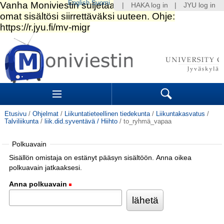
English
Suomi
|
HAKA log in
|
JYU log in
Siirry
sisältöön.
|
Siirry
navigointiin
Navigation
Sections
Search
Etusivu
/
Ohjelmat
/
Liikuntatieteellinen tiedekunta
/
Liikuntakasvatus
/
Talviliikunta
/
liik.did.syventävä / Hiihto
/
to_ryhmä_vapaa
Polkuavain
Sisällön omistaja on estänyt pääsyn sisältöön. Anna oikea
polkuavain jatkaaksesi.
Anna polkuavain
(Pakollinen)