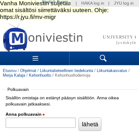
English
Suomi
|
HAKA log in
|
JYU log in
Siirry
sisältöön.
|
Siirry
navigointiin
Navigation
Sections
Search
Etusivu
/
Ohjelmat
/
Liikuntatieteellinen tiedekunta
/
Liikuntakasvatus
/
Merja Kalaja
/
Kehonhuolto
/
Kehonhuoltodemoja
Polkuavain
Sisällön omistaja on estänyt pääsyn sisältöön. Anna oikea
polkuavain jatkaaksesi.
Anna polkuavain
(Pakollinen)