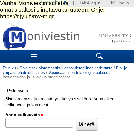
English
Suomi
|
HAKA log in
|
JYU log in
Siirry
sisältöön.
|
Siirry
navigointiin
Navigation
Sections
Search
Etusivu
/
Ohjelmat
/
Matemaattis-luonnontieteellinen tiedekunta
/
Bio- ja
ympäristötieteiden laitos
/
Vesiosaamisen teknologiakoulutus
/
Vesienhoidon ja -suojelun organisaatiot
Polkuavain
Sisällön omistaja on estänyt pääsyn sisältöön. Anna oikea
polkuavain jatkaaksesi.
Anna polkuavain
(Pakollinen)