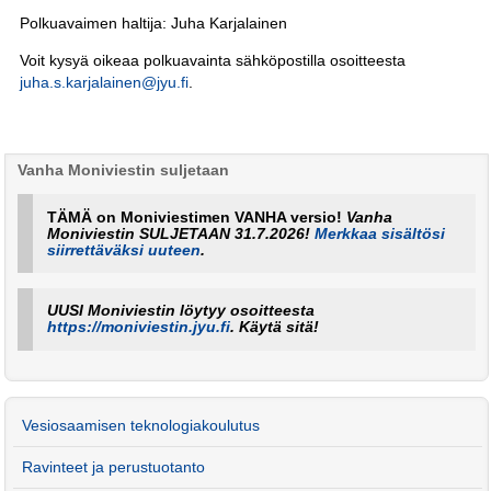
Polkuavaimen haltija: Juha Karjalainen
Voit kysyä oikeaa polkuavainta sähköpostilla osoitteesta
juha.s.karjalainen@jyu.fi
.
Vanha Moniviestin suljetaan
TÄMÄ on Moniviestimen VANHA versio!
Vanha
Moniviestin SULJETAAN 31.7.2026!
Merkkaa sisältösi
siirrettäväksi uuteen
.
UUSI Moniviestin löytyy osoitteesta
https://moniviestin.jyu.fi
. Käytä sitä!
Vesiosaamisen teknologiakoulutus
Ravinteet ja perustuotanto