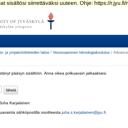
io- ja ympäristötieteiden laitos
/
Vesiosaamisen teknologiakoulutus
/
Advance
estänyt pääsyn sisältöön. Anna oikea polkuavain jatkaaksesi.
Pakollinen)
 Juha Karjalainen
kuavainta sähköpostilla osoitteesta
juha.s.karjalainen@jyu.fi
.