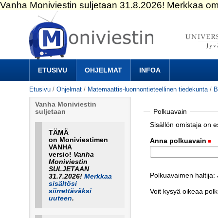
Siirry
sisältöön.
|
Siirry
navigointiin
Navigation
ETUSIVU
OHJELMAT
INFOA
Etusivu
/
Ohjelmat
/
Matemaattis-luonnontieteellinen tiedekunta
/
B
Vanha Moniviestin
Polkuavain
suljetaan
Sisällön omistaja on 
TÄMÄ
on Moniviestimen
Anna polkuavain
(
VANHA
versio!
Vanha
Moniviestin
SULJETAAN
Polkuavaimen haltija:
31.7.2026!
Merkkaa
sisältösi
siirrettäväksi
Voit kysyä oikeaa pol
uuteen
.