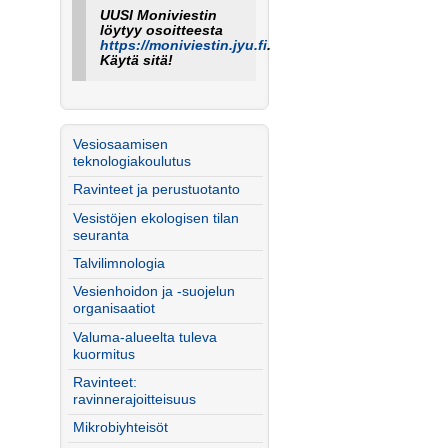
UUSI Moniviestin
löytyy osoitteesta
https://moniviestin.jyu.fi
.
Käytä sitä!
Vesiosaamisen
teknologiakoulutus
Ravinteet ja perustuotanto
Vesistöjen ekologisen tilan
seuranta
Talvilimnologia
Vesienhoidon ja -suojelun
organisaatiot
Valuma-alueelta tuleva
kuormitus
Ravinteet:
ravinnerajoitteisuus
Mikrobiyhteisöt