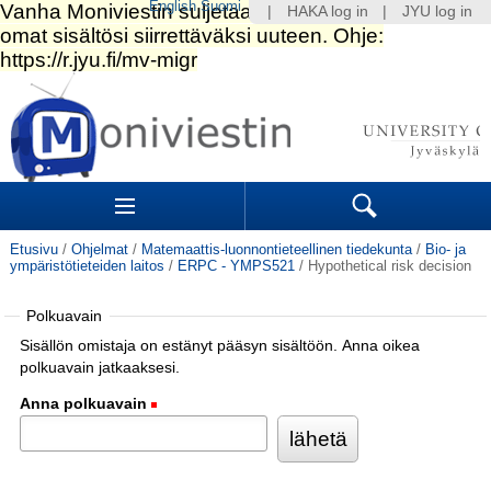
English
Suomi
|
HAKA log in
|
JYU log in
Siirry
sisältöön.
|
Siirry
navigointiin
Navigation
Sections
Search
Etusivu
/
Ohjelmat
/
Matemaattis-luonnontieteellinen tiedekunta
/
Bio- ja
ympäristötieteiden laitos
/
ERPC - YMPS521
/
Hypothetical risk decision
Polkuavain
Sisällön omistaja on estänyt pääsyn sisältöön. Anna oikea
polkuavain jatkaaksesi.
Anna polkuavain
(Pakollinen)