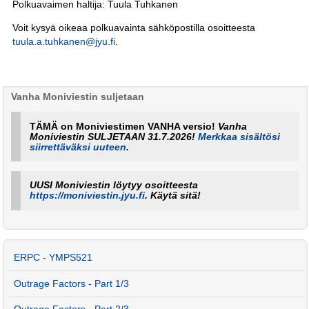
Polkuavaimen haltija: Tuula Tuhkanen
Voit kysyä oikeaa polkuavainta sähköpostilla osoitteesta
tuula.a.tuhkanen@jyu.fi
.
Vanha Moniviestin suljetaan
TÄMÄ on Moniviestimen VANHA versio!
Vanha
Moniviestin SULJETAAN 31.7.2026!
Merkkaa sisältösi
siirrettäväksi uuteen
.
UUSI Moniviestin löytyy osoitteesta
https://moniviestin.jyu.fi
. Käytä sitä!
ERPC - YMPS521
Outrage Factors - Part 1/3