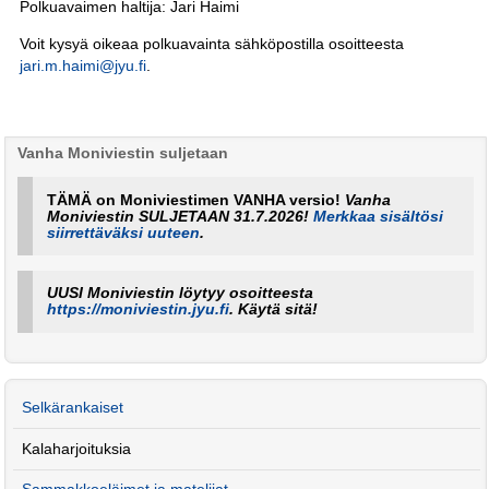
Polkuavaimen haltija: Jari Haimi
Voit kysyä oikeaa polkuavainta sähköpostilla osoitteesta
jari.m.haimi@jyu.fi
.
Vanha Moniviestin suljetaan
TÄMÄ on Moniviestimen VANHA versio!
Vanha
Moniviestin SULJETAAN 31.7.2026!
Merkkaa sisältösi
siirrettäväksi uuteen
.
UUSI Moniviestin löytyy osoitteesta
https://moniviestin.jyu.fi
. Käytä sitä!
Selkärankaiset
Kalaharjoituksia