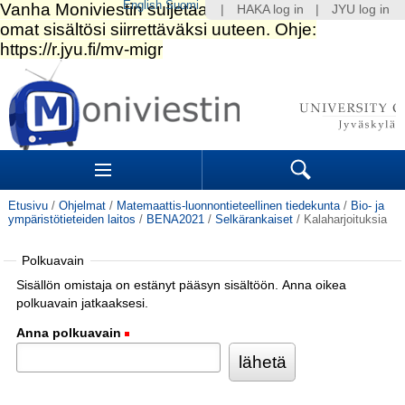
English
Suomi
|
HAKA log in
|
JYU log in
Siirry
sisältöön.
|
Siirry
navigointiin
Navigation
Sections
Search
Etusivu
/
Ohjelmat
/
Matemaattis-luonnontieteellinen tiedekunta
/
Bio- ja
ympäristötieteiden laitos
/
BENA2021
/
Selkärankaiset
/
Kalaharjoituksia
Polkuavain
Sisällön omistaja on estänyt pääsyn sisältöön. Anna oikea
polkuavain jatkaaksesi.
Anna polkuavain
(Pakollinen)