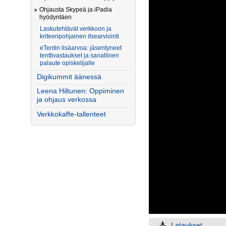
Ohjausta Skypeä ja iPadia
hyödyntäen
Laskutehtävät verkkoon ja
kriteeripohjainen itsearviointi
eTentin lisäarvoa: jäsentyneet
tenttivastaukset ja sanallinen
palaute opiskelijalle
Digikummit äänessä
Leena Hiltunen: Oppiminen
ja ohjaus verkossa
Verkkokaffe-tallenteet
Lataukset