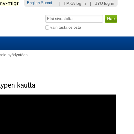
English
Suomi
|
HAKA log in
|
JYU log in
Hae
Laajennettu
vain tästä osiosta
haku...
adia hyödyntäen
kypen kautta