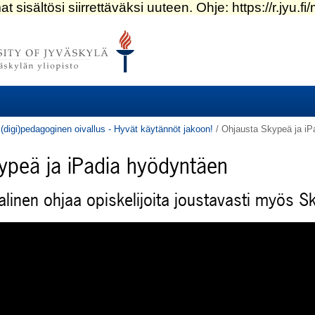
(digi)pedagoginen oivallus - Hyvät käytännöt jakoon!
/
Ohjausta Skypeä ja iP
ypeä ja iPadia hyödyntäen
alinen ohjaa opiskelijoita joustavasti myös S