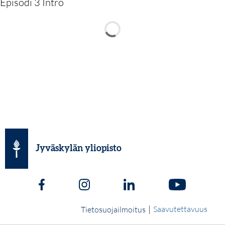
Episodi 3 Intro
Jyväskylän yliopisto
|
Saavutettavuus
Tietosuojailmoitus