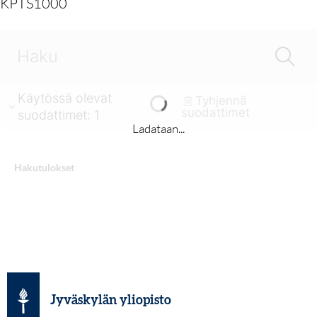
KPTS1000
Käytössä olevat
Tyhjennä
suodattimet
suodattimet
:
1
Ladataan...
Hakutulokset
Jyväskylän yliopisto