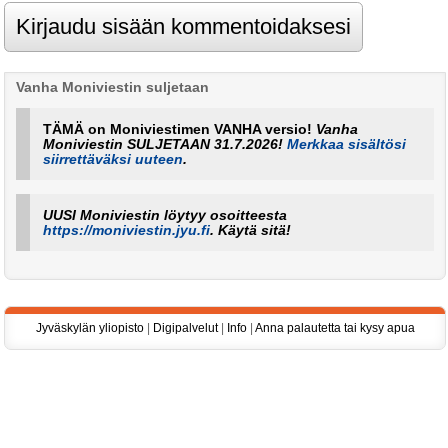
Vanha Moniviestin suljetaan
TÄMÄ on Moniviestimen VANHA versio!
Vanha
Moniviestin SULJETAAN 31.7.2026!
Merkkaa sisältösi
siirrettäväksi uuteen
.
UUSI Moniviestin löytyy osoitteesta
https://moniviestin.jyu.fi
. Käytä sitä!
Jyväskylän yliopisto
|
Digipalvelut
|
Info
|
Anna palautetta tai kysy apua