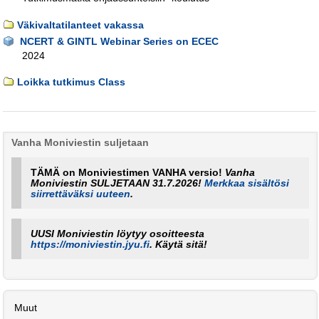
Väkivaltatilanteet vakassa
NCERT & GINTL Webinar Series on ECEC
2024
Loikka tutkimus Class
Vanha Moniviestin suljetaan
TÄMÄ on Moniviestimen VANHA versio!
Vanha
Moniviestin SULJETAAN 31.7.2026!
Merkkaa sisältösi
siirrettäväksi uuteen
.
UUSI Moniviestin löytyy osoitteesta
https://moniviestin.jyu.fi
. Käytä sitä!
Muut