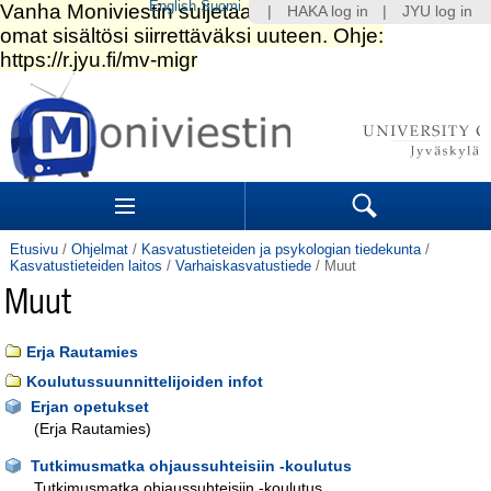
English
Suomi
|
HAKA log in
|
JYU log in
Siirry
sisältöön.
|
Siirry
navigointiin
Navigation
Sections
Search
Etusivu
/
Ohjelmat
/
Kasvatustieteiden ja psykologian tiedekunta
/
Kasvatustieteiden laitos
/
Varhaiskasvatustiede
/
Muut
Muut
Erja Rautamies
Koulutussuunnittelijoiden infot
Erjan opetukset
(Erja Rautamies)
Tutkimusmatka ohjaussuhteisiin -koulutus
Tutkimusmatka ohjaussuhteisiin -koulutus