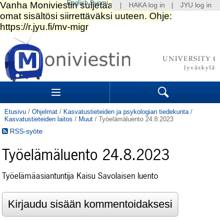
English
Suomi
|
HAKA log in
|
JYU log in
Siirry
sisältöön.
|
Siirry
navigointiin
Navigation
Sections
Search
Etusivu
/
Ohjelmat
/
Kasvatustieteiden ja psykologian tiedekunta
/
Kasvatustieteiden laitos
/
Muut
/
Työelämäluento 24.8.2023
RSS-syöte
Työelämäluento 24.8.2023
Työelämäasiantuntija Kaisu Savolaisen luento