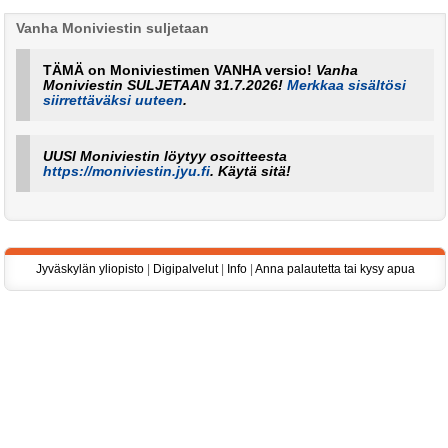
Vanha Moniviestin suljetaan
TÄMÄ on Moniviestimen VANHA versio!
Vanha
Moniviestin SULJETAAN 31.7.2026!
Merkkaa sisältösi
siirrettäväksi uuteen
.
UUSI Moniviestin löytyy osoitteesta
https://moniviestin.jyu.fi
. Käytä sitä!
Jyväskylän yliopisto
|
Digipalvelut
|
Info
|
Anna palautetta tai kysy apua