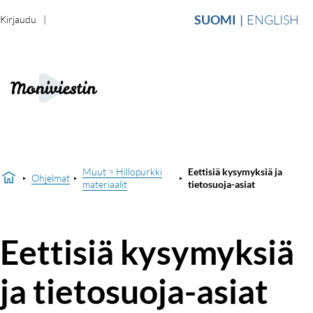
SUOMI
ENGLISH
Kirjaudu
Muut > Hillopurkki
Eettisiä kysymyksiä ja
Ohjelmat
materiaalit
tietosuoja-asiat
Eettisiä kysymyksiä
ja tietosuoja-asiat