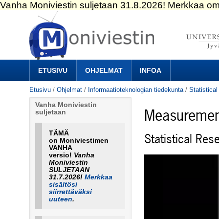
Siirry
sisältöön.
|
Siirry
navigointiin
Navigation
ETUSIVU
OHJELMAT
INFOA
Etusivu
/
Ohjelmat
/
Informaatioteknologian tiedekunta
/
Statistic
Vanha Moniviestin
Measurement
suljetaan
TÄMÄ
Statistical Re
on Moniviestimen
VANHA
versio!
Vanha
Moniviestin
SULJETAAN
31.7.2026!
Merkkaa
sisältösi
siirrettäväksi
uuteen
.