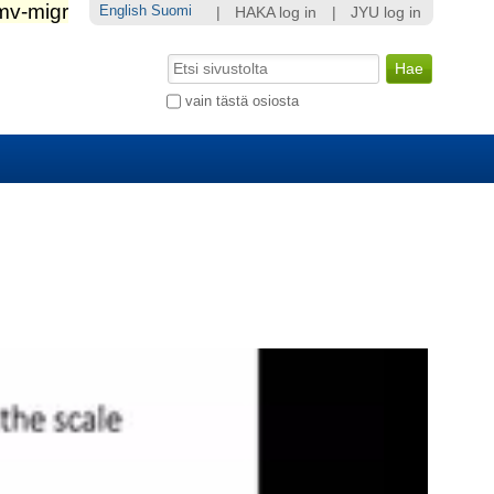
English
Suomi
|
HAKA log in
|
JYU log in
Hae
Laajennettu
vain tästä osiosta
haku...