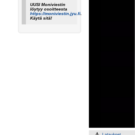
UUSI Moniviestin
löytyy osoitteesta
https://moniviestin.jyu.fi
.
Käytä sitä!
Lataukset