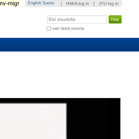
English
Suomi
|
HAKA log in
|
JYU log in
Hae
Laajennettu
vain tästä osiosta
haku...