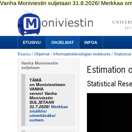
Siirry
sisältöön.
|
Siirry
navigointiin
Navigation
ETUSIVU
OHJELMAT
INFOA
Etusivu
/
Ohjelmat
/
Informaatioteknologian tiedekunta
/
Statistic
Vanha Moniviestin
Estimation 
suljetaan
TÄMÄ
Statistical Re
on Moniviestimen
VANHA
versio!
Vanha
Moniviestin
SULJETAAN
31.7.2026!
Merkkaa
sisältösi
siirrettäväksi
uuteen
.