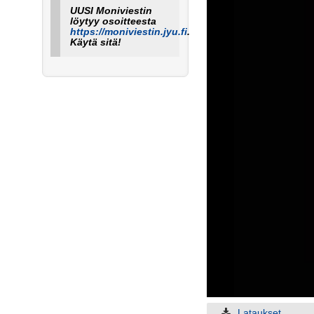
UUSI Moniviestin
löytyy osoitteesta
https://moniviestin.jyu.fi
.
Käytä sitä!
Lataukset