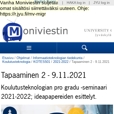
English
Suomi
|
HAKA log in
|
JYU log in
Siirry
sisältöön.
|
Siirry
navigointiin
Navigation
Sections
Search
Etusivu
/
Ohjelmat
/
Informaatioteknologian tiedekunta
/
Koulutusteknologia
/
KOTES501
/
2021-2022
/
Tapaaminen 2 - 9.11.2021
Tapaaminen 2 - 9.11.2021
Koulutusteknologian pro gradu -seminaari
2021-2022; ideapapereiden esittelyt.