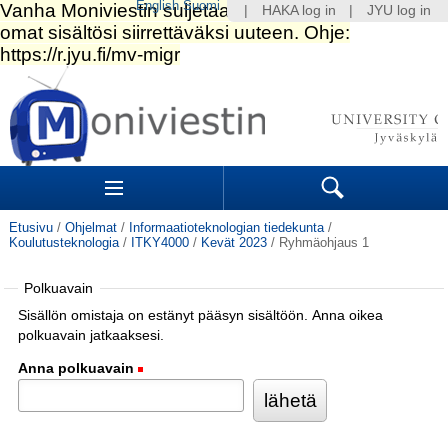
English
Suomi
|
HAKA log in
|
JYU log in
Siirry
sisältöön.
|
Siirry
navigointiin
Navigation
Sections
Search
Etusivu
/
Ohjelmat
/
Informaatioteknologian tiedekunta
/
Koulutusteknologia
/
ITKY4000
/
Kevät 2023
/
Ryhmäohjaus 1
Polkuavain
Sisällön omistaja on estänyt pääsyn sisältöön. Anna oikea
polkuavain jatkaaksesi.
Anna polkuavain
(Pakollinen)