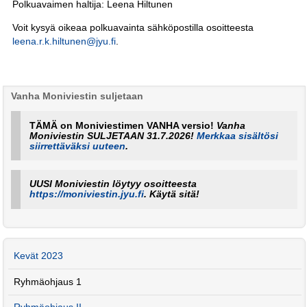
Polkuavaimen haltija: Leena Hiltunen
Voit kysyä oikeaa polkuavainta sähköpostilla osoitteesta
leena.r.k.hiltunen@jyu.fi
.
Vanha Moniviestin suljetaan
TÄMÄ on Moniviestimen VANHA versio!
Vanha
Moniviestin SULJETAAN 31.7.2026!
Merkkaa sisältösi
siirrettäväksi uuteen
.
UUSI Moniviestin löytyy osoitteesta
https://moniviestin.jyu.fi
. Käytä sitä!
Kevät 2023
Ryhmäohjaus 1