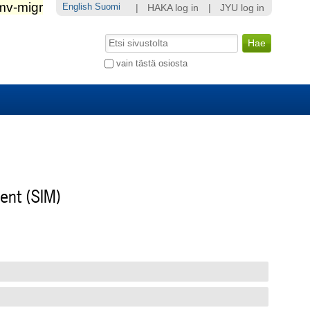
English
Suomi
|
HAKA log in
|
JYU log in
Hae
Laajennettu
vain tästä osiosta
haku...
ent (SIM)