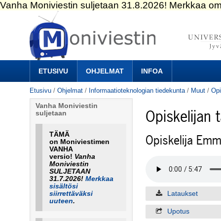
Siirry
sisältöön.
|
Siirry
navigointiin
Navigation
ETUSIVU
OHJELMAT
INFOA
Etusivu
/
Ohjelmat
/
Informaatioteknologian tiedekunta
/
Muut
/
Opi
Vanha Moniviestin
Opiskelijan t
suljetaan
TÄMÄ
Opiskelija Emm
on Moniviestimen
VANHA
versio!
Vanha
Moniviestin
SULJETAAN
31.7.2026!
Merkkaa
sisältösi
Lataukset
siirrettäväksi
uuteen
.
Upotus