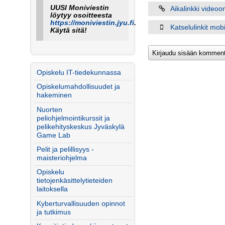
UUSI Moniviestin
Aikalinkki videoo
löytyy osoitteesta
https://moniviestin.jyu.fi
.
Katselulinkit mobiil
Käytä sitä!
Opiskelu IT-tiedekunnassa
Opiskelumahdollisuudet ja
hakeminen
Nuorten
peliohjelmointikurssit ja
pelikehityskeskus Jyväskylä
Game Lab
Pelit ja pelillisyys -
maisteriohjelma
Opiskelu
tietojenkäsittelytieteiden
laitoksella
Kyberturvallisuuden opinnot
ja tutkimus