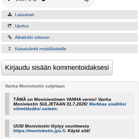
Lataukset
Upotus
Aikalinkki videoon
Katselulinkit mobiililaitteille
Vanha Moniviestin suljetaan
TÄMÄ on Moniviestimen VANHA versio!
Vanha
Moniviestin SULJETAAN 31.7.2026!
Merkkaa sisältösi
siirrettäväksi uuteen
.
UUSI Moniviestin löytyy osoitteesta
https://moniviestin.jyu.fi
. Käytä sitä!