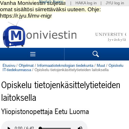
English
Suomi
|
HAKA log in
|
JYU log in
Siirry
sisältöön.
|
Siirry
navigointiin
Navigation
Sections
Search
Etusivu
/
Ohjelmat
/
Informaatioteknologian tiedekunta
/
Muut
/
Opiskelu
IT-tiedekunnassa
/
Opiskelu tietojenkäsittelytieteiden laitoksella
Opiskelu tietojenkäsittelytieteiden
laitoksella
Yliopistonopettaja Eetu Luoma