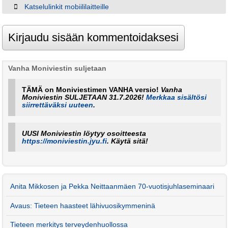
Katselulinkit mobiililaitteille
Vanha Moniviestin suljetaan
TÄMÄ on Moniviestimen VANHA versio!
Vanha
Moniviestin SULJETAAN 31.7.2026!
Merkkaa sisältösi
siirrettäväksi uuteen
.
UUSI Moniviestin löytyy osoitteesta
https://moniviestin.jyu.fi
. Käytä sitä!
Anita Mikkosen ja Pekka Neittaanmäen 70-vuotisjuhlaseminaari
Avaus: Tieteen haasteet lähivuosikymmeninä
Tieteen merkitys terveydenhuollossa