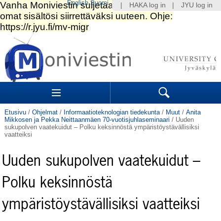
English
Suomi
|
HAKA log in
|
JYU log in
Siirry
sisältöön.
|
Siirry
navigointiin
Navigation
Sections
Search
Etusivu
/
Ohjelmat
/
Informaatioteknologian tiedekunta
/
Muut
/
Anita
Mikkosen ja Pekka Neittaanmäen 70-vuotisjuhlaseminaari
/
Uuden
sukupolven vaatekuidut – Polku keksinnöstä ympäristöystävällisiksi
vaatteiksi
Uuden sukupolven vaatekuidut –
Polku keksinnöstä
ympäristöystävällisiksi vaatteiksi