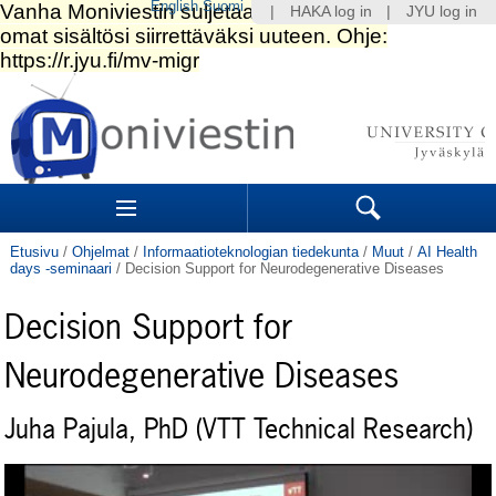
English
Suomi
|
HAKA log in
|
JYU log in
Siirry
sisältöön.
|
Siirry
navigointiin
Navigation
Sections
Search
Etusivu
/
Ohjelmat
/
Informaatioteknologian tiedekunta
/
Muut
/
AI Health
days -se­mi­naa­ri
/
Decision Support for Neurodegenerative Diseases
Decision Support for
Neurodegenerative Diseases
Juha Pajula, PhD (VTT Technical Research)