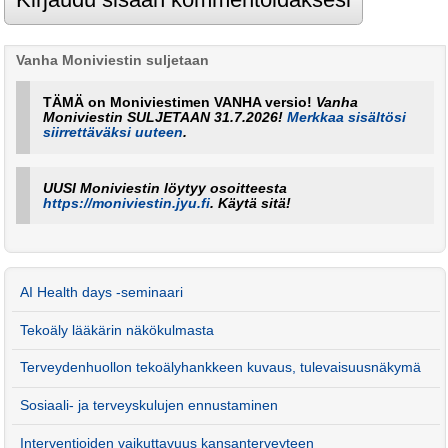
Vanha Moniviestin suljetaan
TÄMÄ on Moniviestimen VANHA versio!
Vanha
Moniviestin SULJETAAN 31.7.2026!
Merkkaa sisältösi
siirrettäväksi uuteen
.
UUSI Moniviestin löytyy osoitteesta
https://moniviestin.jyu.fi
. Käytä sitä!
AI Health days -se­mi­naa­ri
Tekoäly lääkärin näkökulmasta
Terveydenhuollon tekoälyhankkeen kuvaus, tulevaisuusnäkymä
Sosiaali- ja terveyskulujen ennustaminen
Interventioiden vaikuttavuus kansanterveyteen