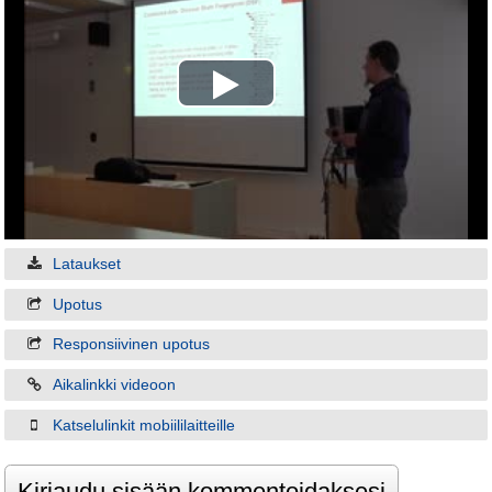
Play
Video
Lataukset
Upotus
Responsiivinen upotus
Aikalinkki videoon
Katselulinkit mobiililaitteille