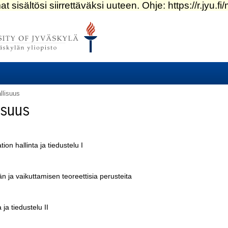
llisuus
isuus
n hallinta ja tiedustelu I
 ja vaikuttamisen teoreettisia perusteita
 ja tiedustelu II