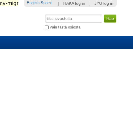
English
Suomi
|
HAKA log in
|
JYU log in
Hae
Laajennettu
vain tästä osiosta
haku...