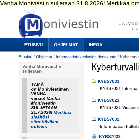
Siirry
sisältöön.
|
Siirry
navigointiin
Navigation
ETUSIVU
OHJELMAT
INFOA
Etusivu
/
Ohjelmat
/
Informaatioteknologian tiedekunta
/
Kyberturva
Kyberturvall
Vanha Moniviestin
suljetaan
KYBS7031
TÄMÄ
KYBS7031 Informaatio
on Moniviestimen
VANHA
versio!
Vanha
KYBS7021
Moniviestin
KYBS7021 Viestinnän
SULJETAAN
31.7.2026!
Merkkaa
sisältösi
KYBS7032
siirrettäväksi
Informaation hallinta
uuteen
.
KYBS7033