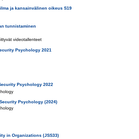
lma ja kansainvälinen oikeus S19
n tunnistaminen
ttyvät videotallenteet
curity Psychology 2021
Security Psychology 2022
chology
Security Psychology (2024)
chology
ty in Organizations (JSS33)