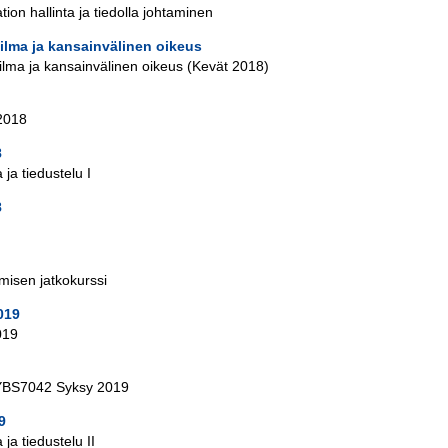
on hallinta ja tiedolla johtaminen
lma ja kansainvälinen oikeus
ma ja kansainvälinen oikeus (Kevät 2018)
2018
8
 ja tiedustelu I
8
misen jatkokurssi
019
019
KYBS7042 Syksy 2019
9
 ja tiedustelu II