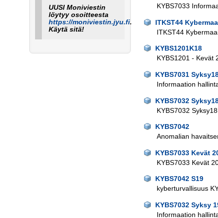
KYBS7033 Informaati
UUSI Moniviestin
löytyy osoitteesta
https://moniviestin.jyu.fi
.
ITKST44 Kybermaai
Käytä sitä!
ITKST44 Kybermaail
KYBS1201K18
KYBS1201 - Kevät 
KYBS7031 Syksy1
Informaation hallinta
KYBS7032 Syksy1
KYBS7032 Syksy18
KYBS7042
Anomalian havaitse
KYBS7033 Kevät 2
KYBS7033 Kevät 2
KYBS7042 S19
kyberturvallisuus 
KYBS7032 Syksy 1
Informaation hallinta