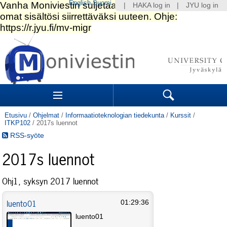
English
Suomi
|
HAKA log in
|
JYU log in
Siirry
sisältöön.
|
Siirry
navigointiin
Navigation
Sections
Search
Etusivu
/
Ohjelmat
/
Informaatioteknologian tiedekunta
/
Kurssit
/
ITKP102
/
2017s luennot
RSS-syöte
2017s luennot
Ohj1, syksyn 2017 luennot
luento01
01:29:36
luento01