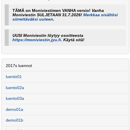
TÄMÄ on Moniviestimen VANHA versio!
Vanha
Moniviestin SULJETAAN 31.7.2026!
Merkkaa sisältösi
siirrettäväksi uuteen
.
UUSI Moniviestin löytyy osoitteesta
https://moniviestin.jyu.fi
. Käytä sitä!
2017s luennot
luento01
luento02a
luento03a
demo01a
demo01b