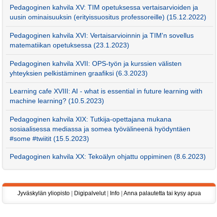
Pedagoginen kahvila XV: TIM opetuksessa vertaisarvioiden ja
uusin ominaisuuksin (erityissuositus professoreille) (15.12.2022)
Pedagoginen kahvila XVI: Vertaisarvioinnin ja TIM'n sovellus
matematiikan opetuksessa (23.1.2023)
Pedagoginen kahvila XVII: OPS-työn ja kurssien välisten
yhteyksien pelkistäminen graafiksi (6.3.2023)
Learning cafe XVIII: AI - what is essential in future learning with
machine learning? (10.5.2023)
Pedagoginen kahvila XIX: Tutkija-opettajana mukana
sosiaalisessa mediassa ja somea työvälineenä hyödyntäen
#some #twiitit (15.5.2023)
Pedagoginen kahvila XX: Tekoälyn ohjattu oppiminen (8.6.2023)
Jyväskylän yliopisto
|
Digipalvelut
|
Info
|
Anna palautetta tai kysy apua