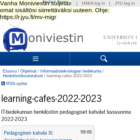
English
Suomi
|
HAKA log in
|
JYU log in
Siirry
sisältöön.
|
Siirry
navigointiin
Navigation
Sections
Search
Etusivu
/
Ohjelmat
/
Informaatioteknologian tiedekunta
/
Henkilöstökoulutukset
/
learning-cafes-2022-2023
RSS-syöte
learning-cafes-2022-2023
IT-tiedekunnan henkilöstön pedagogiset kahvilat luvuvuonna
2022-2023
Pedagoginen kahvila XI:
59:05