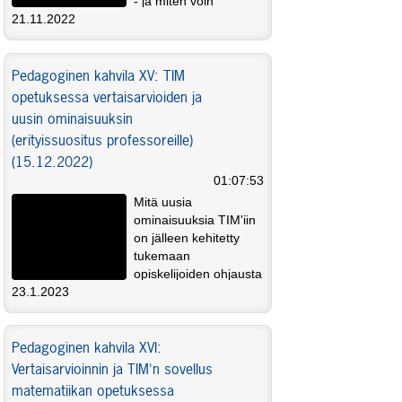
- ja miten voin
käytännönläheisesti ottaa nämä huomioon
21.11.2022
kursseillani? Oppimisen haasteista ja niiden
opetuksessa huomioimisesta alustaa
Pedagoginen kahvila XV: TIM
Student Life -toiminnan yliopistonopettaja,
erityisopettajataustainen Juha Kontinen.
opetuksessa vertaisarvioiden ja
uusin ominaisuuksin
(erityissuositus professoreille)
(15.12.2022)
01:07:53
Mitä uusia
ominaisuuksia TIM'iin
on jälleen kehitetty
tukemaan
opiskelijoiden ohjausta
ja oppimista? Miten vertaisarviointi sujuu
23.1.2023
TIM'llä ja mitä menetelmä pedagogisesti
antaa opetukseen? Aiheesta alustaa TIM-
Pedagoginen kahvila XVI:
velho Vesa Lappalainen.
Vertaisarvioinnin ja TIM'n sovellus
matematiikan opetuksessa