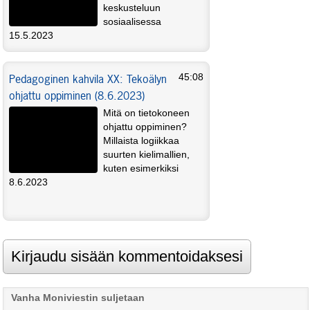
keskusteluun
sosiaalisessa
mediassa? Miten luoda ammatillista some-
15.5.2023
profiilia? Mitä Twitter ja sen yhteisöt antavat
tutkija-opettajalle? Kokemuksistaan kertovat
Pedagoginen kahvila XX: Tekoälyn
45:08
Marileena Mäkelä ja Laura Ketonen.
ohjattu oppiminen (8.6.2023)
Mitä on tietokoneen
ohjattu oppiminen?
Millaista logiikkaa
suurten kielimallien,
kuten esimerkiksi
chatGPT:n kaltainen kielimalli tuottaa? Mihin
8.6.2023
tuo logiikka on sovellettavissa, ja mitkä ovat
sen rajat? Aiheesta alustaa Ilkka Pölönen.
Vanha Moniviestin suljetaan