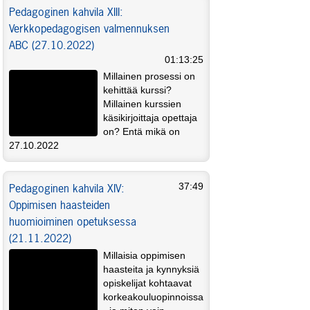
antoisasti toteuttaa?
Pedagoginen kahvila XIII:
Verkkopedagogisen valmennuksen
ABC (27.10.2022)
01:13:25
Millainen prosessi on
kehittää kurssi?
Millainen kurssien
käsikirjoittaja opettaja
on? Entä mikä on
verkkopedagogisen suunnittelun ABC-malli?
27.10.2022
Verkkopedagogisesta valmennuksesta sekä
sen menetelmistä ja työkaluista alustaa
Pedagoginen kahvila XIV:
37:49
alustaa koulutusteknologian konkari, jo yli
20 vuotta hybridiopetusta hyödyntänyt ja
Oppimisen haasteiden
edelleen opetustaan kehittävä Leena
huomioiminen opetuksessa
Hiltunen.
(21.11.2022)
Millaisia oppimisen
haasteita ja kynnyksiä
opiskelijat kohtaavat
korkeakouluopinnoissa