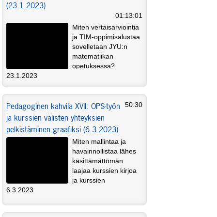
(23.1.2023)
01:13:01
Miten vertaisarviointia
ja TIM-oppimisalustaa
sovelletaan JYU:n
matematiikan
opetuksessa?
Pedagoginen kahvila saa vieraakseen
23.1.2023
yliopistonopettajat Ville Tengvall ja Tuomo
Äkkinen kertomaan aiheesta ja omasta
Pedagoginen kahvila XVII: OPS-työn
50:30
opetustyöstään.
ja kurssien välisten yhteyksien
pelkistäminen graafiksi (6.3.2023)
Miten mallintaa ja
havainnollistaa lähes
käsittämättömän
laajaa kurssien kirjoa
ja kurssien
esitietovaatimusten ja kurssisisältöjen välisiä
6.3.2023
yhteyksiä? Kuka tämän kykenee hoitamaan
näppärästi? Miltä