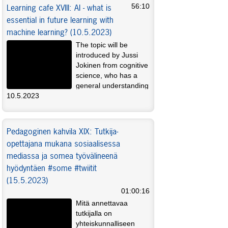
opetussuunnitelmaprosessi ja IT-tdk:n
Learning cafe XVIII: AI - what is
56:10
tutkinto-ohjelmat näyttävät matemaattisen
essential in future learning with
linssin läpi tarkasteltuna? Kehityksessä
machine learning? (10.5.2023)
olevia ratkaisuja tarjoilee Sampsa Kiiskinen.
The topic will be
introduced by Jussi
Jokinen from cognitive
science, who has a
general understanding
of the interfaces between natural and
10.5.2023
artificial intelligence, and will be
contextualised from the perspective of
pedagogy and academia.
Pedagoginen kahvila XIX: Tutkija-
opettajana mukana sosiaalisessa
mediassa ja somea työvälineenä
hyödyntäen #some #twiitit
(15.5.2023)
01:00:16
Mitä annettavaa
tutkijalla on
yhteiskunnalliseen