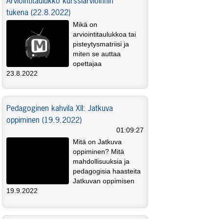
Arviointitaulukko kurssiarvioinnin
tukena (22.8.2022)
Mikä on
arviointitaulukkoa tai
pisteytysmatriisi ja
miten se auttaa
opettajaa
arviointityössä? Kuinka toteuttaa
23.8.2022
kurssiarviointi oppimistehtävillä ilman
lopputenttiä? Aiheesta alustaa
koulutusteknologian Antti Ekonoja.
Pedagoginen kahvila XII: Jatkuva
oppiminen (19.9.2022)
01:09:27
Mitä on Jatkuva
oppiminen? Mitä
mahdollisuuksia ja
pedagogisia haasteita
Jatkuvan oppimisen
vaatimukset tuovat kursseille? Kenelle
19.9.2022
Jatkuva oppiminen kuuluu - ja miten
voimme sitä pedagogisesti mielekkäästi ja